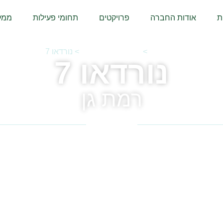
ת
אודות החברה
פרויקטים
תחומי פעילות
ממל
דף הבית
>
פרוייקטים נבחרים
>
נורדאו 7
נורדאו 7
רמת גן
תמ"א 38/2