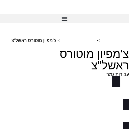
דף הבית
>
פרוייקטים נבחרים
>
צ’מפיון מוטורס ראשל”צ
צ'מפיון מוטורס
ראשל"צ
עבודות גמר
מיקום
מלאכי 10 תל אביב
סטטוס
נמסר