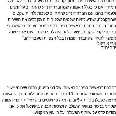
"בחרנו ב"ראשית בניה" מתוך קבוצה רחבה של קבלנים, לא בגלל
המחיר אם כי בגלל האמונה שמחברה זו נדע להתחייב על זמנים
ולעמוד בהם, עם חברה זו נדע להתחייב לאיכות ולהיות שקטים
שהתקבלה, שנדע להיות שקטים שלקוחותינו מקבלים את השירות
הטוב ביותר. בחרנו בראשית בניה ובדני בניטה העומד בראשה, כי
בחרנו לקבל שקט בביצוע. כל זה היה לפני כשנה, היום אחרי שנה
אפשר להגיד שהחברה עומדת בכל הצפיות ומעבר להן."
ארי אוריאלי
יו"ר יח"ד
"חברת "ראשית בניה" בראשותו של דני בניטה, נתנה שירותי ייעוץ
לחברת נאנטונג, אחת מ- 10 חברות הבניה המובילות בסין, שהגיעה
ארצה כקבלן בסיווג ג-5 ובונה מגה פרויקטים בישראל תוך כדי הכוונה
של דני בניטה בנושא הרגולציה ושיטות הבניה בישראל ועל כן אנו
מודים לדני על שיתוף הפעולה ועל הייעוץ המקצועי."